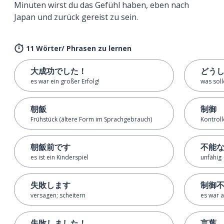
Minuten wirst du das Gefühl haben, eben nach
Japan und zurück gereist zu sein.
11 Wörter/ Phrasen zu lernen
大成功でした！
どう
es war ein großer Erfolg!
was soll
朝飯
制御
Frühstück (ältere Form im Sprachgebrauch)
Kontroll
朝飯前です
不能
es ist ein Kinderspiel
unfähig
失敗します
制御
versagen; scheitern
es war a
失敗しました！
言葉