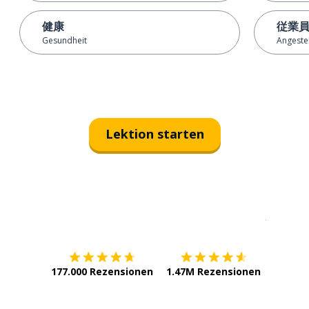
健康
従業
Gesundheit
Angestel
Lektion starten
Erhältlich im
App Store
jetzt bei
177.000 Rezensionen
1.47M Rezensionen