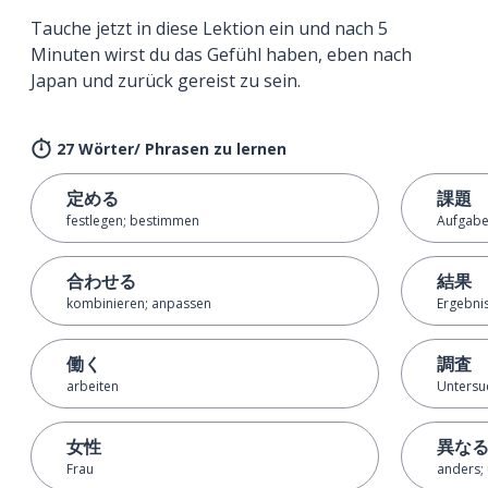
Tauche jetzt in diese Lektion ein und nach 5
Minuten wirst du das Gefühl haben, eben nach
Japan und zurück gereist zu sein.
27 Wörter/ Phrasen zu lernen
定める
課題
festlegen; bestimmen
Aufgabe
合わせる
結果
kombinieren; anpassen
Ergebni
働く
調査
arbeiten
Untersu
女性
異な
Frau
anders; 