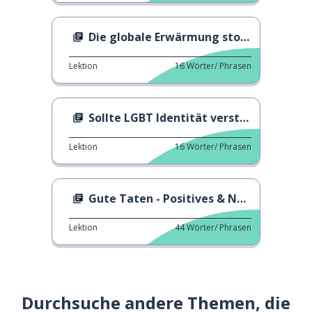
Die globale Erwärmung stoppen
Lektion
16
Wörter/ Phrasen
Sollte LGBT Identität versteckt werden?
Lektion
16
Wörter/ Phrasen
Gute Taten - Positives & Negatives
Lektion
44
Wörter/ Phrasen
Durchsuche andere Themen, die