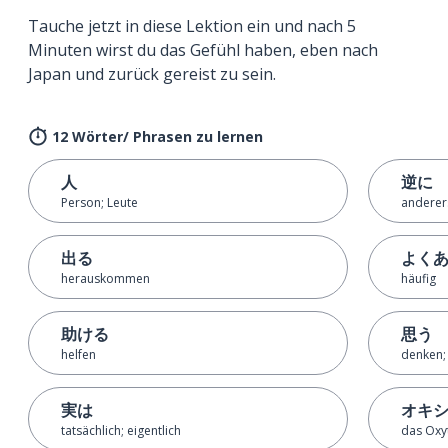
Tauche jetzt in diese Lektion ein und nach 5
Minuten wirst du das Gefühl haben, eben nach
Japan und zurück gereist zu sein.
12 Wörter/ Phrasen zu lernen
人
逆に
Person; Leute
anderer
出る
よく
herauskommen
häufig
助ける
思う
helfen
denken;
実は
オキ
tatsächlich; eigentlich
das Oxy