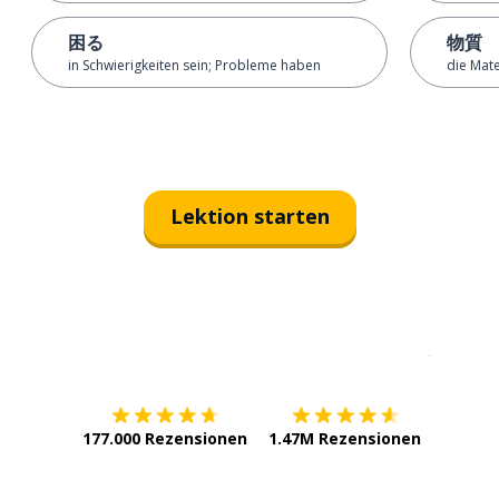
困る
物質
in Schwierigkeiten sein; Probleme haben
die Mate
Lektion starten
Erhältlich im
App Store
jetzt bei
177.000 Rezensionen
1.47M Rezensionen