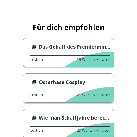
Für dich empfohlen
Das Gehalt des Premierministers
Lektion
19
Wörter/ Phrasen
Osterhase Cosplay
Lektion
21
Wörter/ Phrasen
Wie man Schaltjahre berechnet
Lektion
23
Wörter/ Phrasen