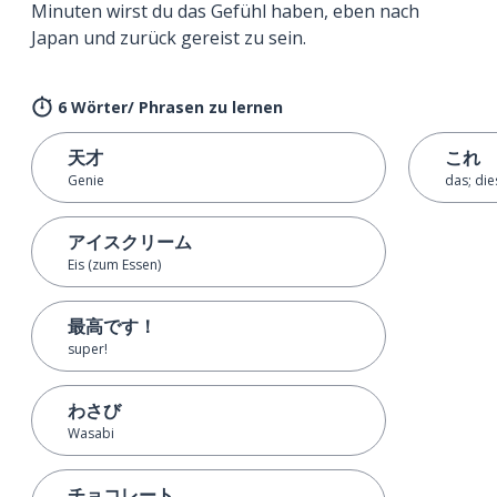
Minuten wirst du das Gefühl haben, eben nach
Japan und zurück gereist zu sein.
6 Wörter/ Phrasen zu lernen
天才
これ
Genie
das; die
アイスクリーム
Eis (zum Essen)
最高です！
super!
わさび
Wasabi
チョコレート