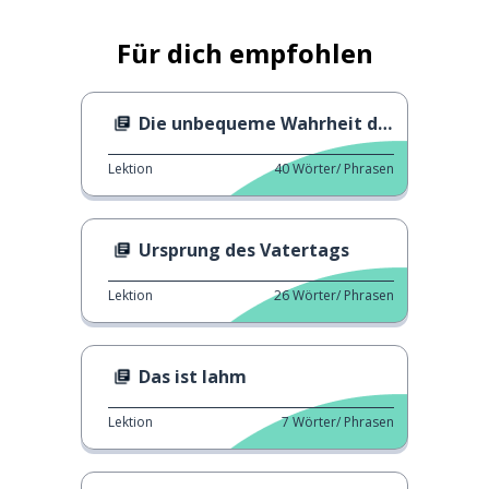
Für dich empfohlen
Die unbequeme Wahrheit des Weltfrauentags
Lektion
40
Wörter/ Phrasen
Ursprung des Vatertags
Lektion
26
Wörter/ Phrasen
Das ist lahm
Lektion
7
Wörter/ Phrasen