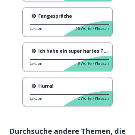
Fangespräche
Lektion
16
Wörter/ Phrasen
Ich habe ein super hartes Training absolviert!
Lektion
9
Wörter/ Phrasen
Hurra!
Lektion
2
Wörter/ Phrasen
Durchsuche andere Themen, die