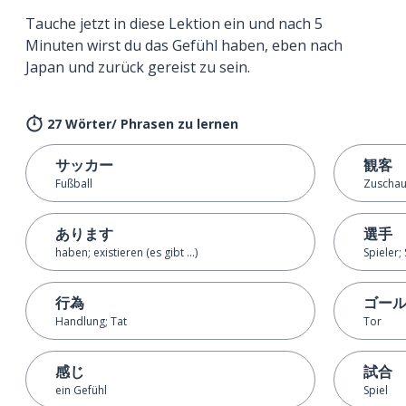
Tauche jetzt in diese Lektion ein und nach 5
Minuten wirst du das Gefühl haben, eben nach
Japan und zurück gereist zu sein.
27 Wörter/ Phrasen zu lernen
サッカー
観客
Fußball
Zuschau
あります
選手
haben; existieren (es gibt ...)
Spieler; 
行為
ゴー
Handlung; Tat
Tor
感じ
試合
ein Gefühl
Spiel