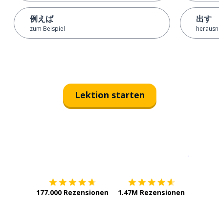
例えば
出す
zum Beispiel
heraus
Lektion starten
Erhältlich im
App Store
jetzt bei
177.000 Rezensionen
1.47M Rezensionen