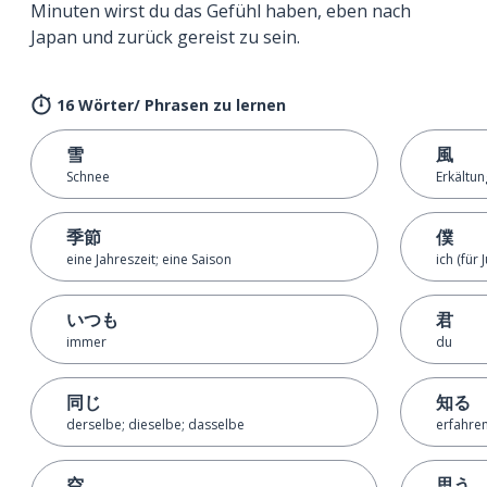
Minuten wirst du das Gefühl haben, eben nach
Japan und zurück gereist zu sein.
16 Wörter/ Phrasen zu lernen
雪
風
Schnee
Erkältun
季節
僕
eine Jahreszeit; eine Saison
ich (für 
いつも
君
immer
du
同じ
知る
derselbe; dieselbe; dasselbe
erfahre
空
思う