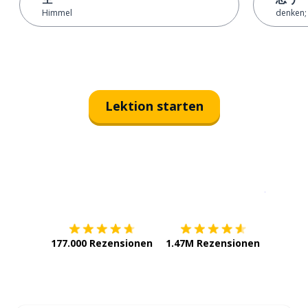
Himmel
denken;
Lektion starten
Erhältlich im
App Store
jetzt bei
177.000 Rezensionen
1.47M Rezensionen