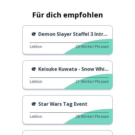
Für dich empfohlen
Demon Slayer Staffel 3 Intro - MAN WITH A MISSION
Lektion
26
Wörter/ Phrasen
Keisuke Kuwata - Snow White
Lektion
21
Wörter/ Phrasen
Star Wars Tag Event
Lektion
28
Wörter/ Phrasen