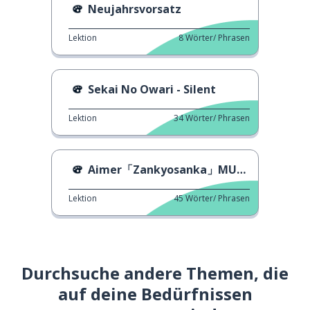
Neujahrsvorsatz
Lektion
8
Wörter/ Phrasen
Sekai No Owari - Silent
Lektion
34
Wörter/ Phrasen
Aimer「Zankyosanka」MUSIKVIDEO (Demon Slayer)
Lektion
45
Wörter/ Phrasen
Durchsuche andere Themen, die
auf deine Bedürfnissen