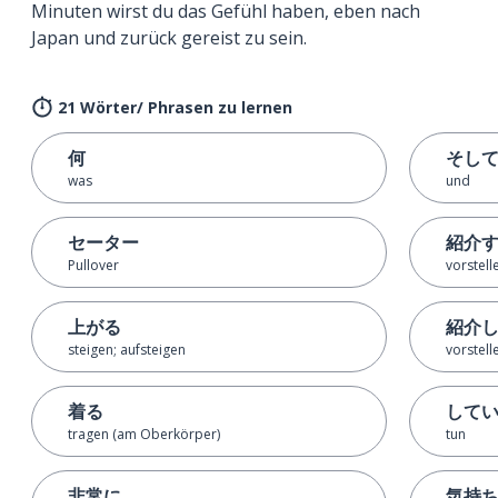
Minuten wirst du das Gefühl haben, eben nach
Japan und zurück gereist zu sein.
21 Wörter/ Phrasen zu lernen
何
そし
was
und
セーター
紹介
Pullover
vorstell
上がる
紹介
steigen; aufsteigen
vorstell
着る
して
tragen (am Oberkörper)
tun
非常に
気持