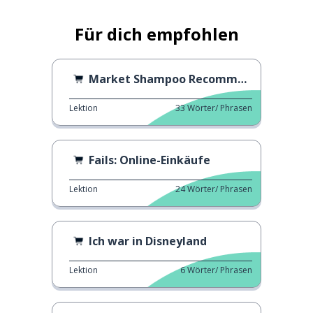
Für dich empfohlen
Market Shampoo Recommendations
Lektion
33
Wörter/ Phrasen
Fails: Online-Einkäufe
Lektion
24
Wörter/ Phrasen
Ich war in Disneyland
Lektion
6
Wörter/ Phrasen