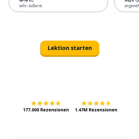
sehr; äußerst
angene
Lektion starten
Erhältlich im
App Store
jetzt bei
177.000 Rezensionen
1.47M Rezensionen