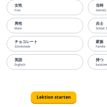
女性
当時
Frau
damals; 
男性
兵士
Mann
Soldat; 
チョコレート
家族
Schokolade
Familie
英語
持つ
Englisch
besitzen
Lektion starten