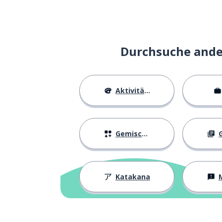
Durchsuche ander
Aktivitäten
Gemischtes
G
Katakana
M