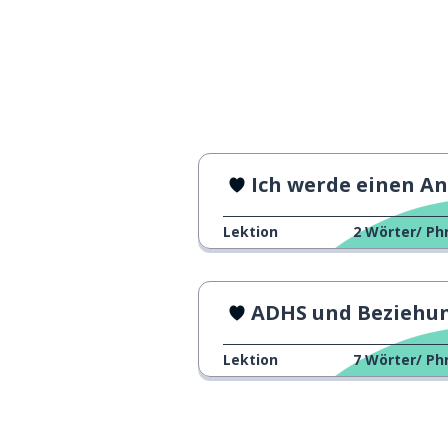
Ich werde einen Antrag machen!
Lektion
2
Wörter/ Ph
ADHS und Beziehung
Lektion
7
Wörter/ Ph