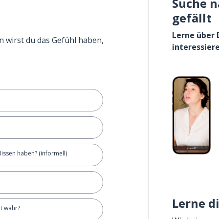
Suche n
gefällt
Lerne über 
n wirst du das Gefühl haben,
interessier
Bissen haben? (informell)
Lerne d
cht wahr?