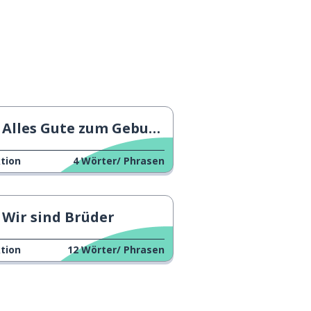
Alles Gute zum Geburtstag!
tion
4
Wörter/ Phrasen
Wir sind Brüder
tion
12
Wörter/ Phrasen