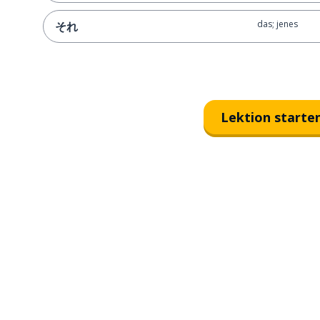
das; jenes
それ
Lektion starte