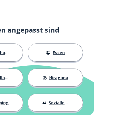
en angepasst sind
ngen
Essen
agen
Hiragana
ping
Sozialleben