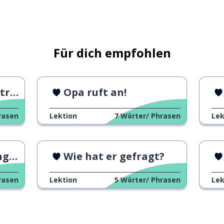
Für dich empfohlen
 (1)
Opa ruft an!
rasen
Lektion
7
Wörter/ Phrasen
Lek
en
Wie hat er gefragt?
rasen
Lektion
5
Wörter/ Phrasen
Lek