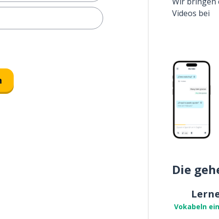
Wir bringen 
Videos bei
n
Die geh
Lern
Vokabeln ei