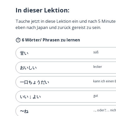
In dieser Lektion:
Tauche jetzt in diese Lektion ein und nach 5 Minute
eben nach Japan und zurück gereist zu sein.
6 Wörter/ Phrasen zu lernen
süß
甘い
lecker
おいしい
kann ich einen 
一口ちょうだい
gut
いい；よい
..., oder?; ... ni
〜ね