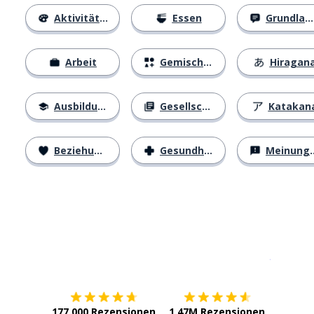
Aktivitäten
Essen
Grundlagen
Arbeit
Gemischtes
Hiragan
Ausbildung
Gesellschaft
Katakan
Beziehungen
Gesundheit
Meinungen
Erhältlich im
App Store
jetzt bei
177.000 Rezensionen
1.47M Rezensionen