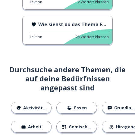
Lektion
2
Wörter/ Phrasen
Wie siehst du das Thema Ehe?
Lektion
28
Wörter/ Phrasen
Durchsuche andere Themen, die
auf deine Bedürfnissen
angepasst sind
Aktivitäten
Essen
Grundlagen
Arbeit
Gemischtes
Hiragan