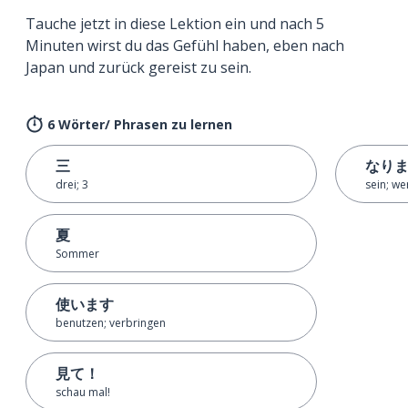
Tauche jetzt in diese Lektion ein und nach 5
Minuten wirst du das Gefühl haben, eben nach
Japan und zurück gereist zu sein.
6 Wörter/ Phrasen zu lernen
三
なり
drei; 3
sein; we
夏
Sommer
使います
benutzen; verbringen
見て！
schau mal!