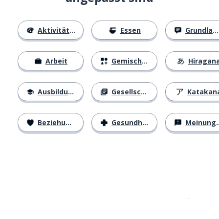
Aktivitäten
Essen
Grundlagen
Arbeit
Gemischtes
Hiragan
Ausbildung
Gesellschaft
Katakan
Beziehungen
Gesundheit
Meinungen
Erhältlich im
App Store
jetzt bei