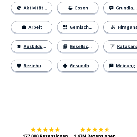
Aktivitäten
Essen
Grundlagen
Arbeit
Gemischtes
Hiragan
Ausbildung
Gesellschaft
Katakan
Beziehungen
Gesundheit
Meinungen
Erhältlich im
App Store
jetzt bei
177.000 Rezensionen
1.47M Rezensionen