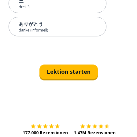
三
drei; 3
ありがとう
danke (informell)
Lektion starten
Erhältlich im
App Store
jetzt bei
177.000 Rezensionen
1.47M Rezensionen