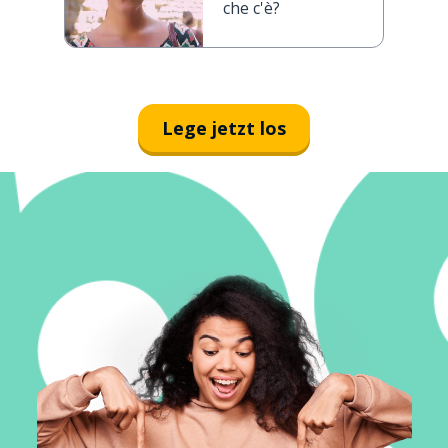
che c'è?
Lege jetzt los