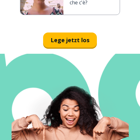
che c'è?
Lege jetzt los