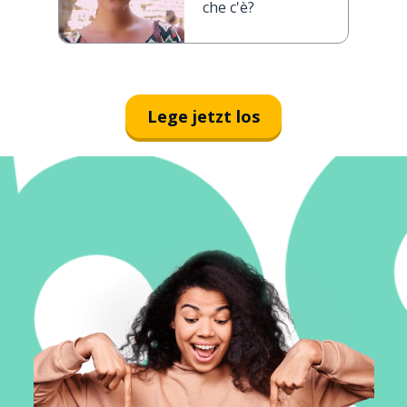
che c'è?
Lege jetzt los