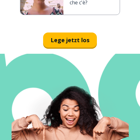
che c'è?
Lege jetzt los