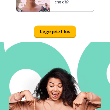
che c'è?
Lege jetzt los