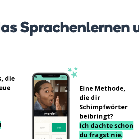
as Sprachenlernen 
, die
neue
Eine Methode,
die dir
Schimpfwörter
beibringt?
!
Ich dachte schon
du fragst nie.