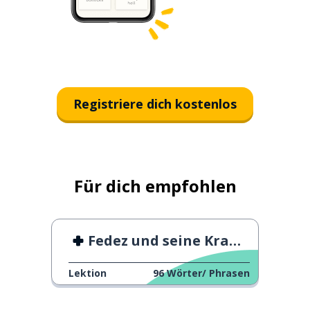
Registriere dich kostenlos
Für dich empfohlen
Fedez und seine Krankheit
Lektion
96
Wörter/ Phrasen