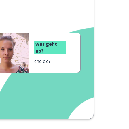
was geht
ab?
che c'è?