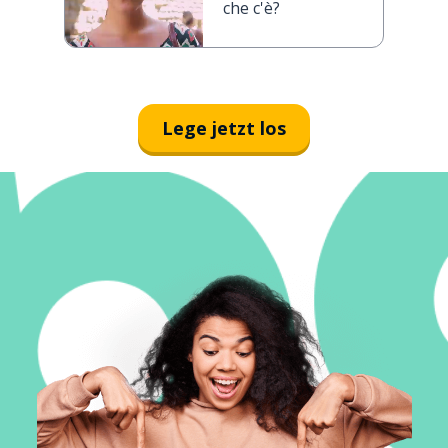
che c'è?
Lege jetzt los