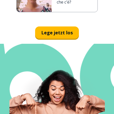
che c'è?
Lege jetzt los