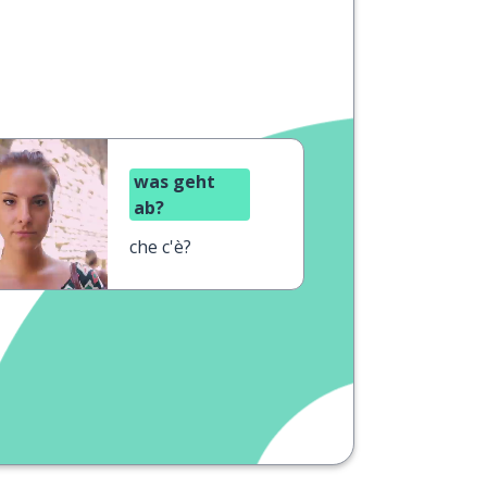
was geht
ab?
che c'è?