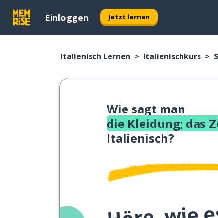
Einloggen
Jetzt lernen
Italienisch Lernen
Italienischkurs
S
Wie sagt man
die Kleidung; das 
Italienisch?
Höre, wie e