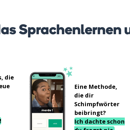
as Sprachenlernen 
, die
neue
Eine Methode,
die dir
Schimpfwörter
beibringt?
!
Ich dachte schon