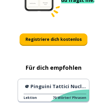
du fragst nie.
Registriere dich kostenlos
Für dich empfohlen
Pinguini Tattici Nucleari - Bohémien
Lektion
70
Wörter/ Phrasen