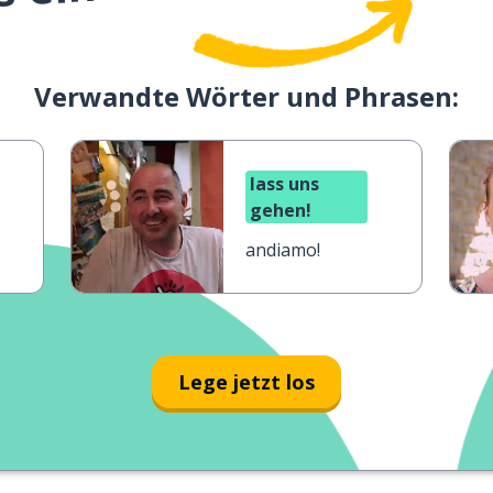
Verwandte Wörter und Phrasen:
lass uns
gehen!
andiamo!
Lege jetzt los