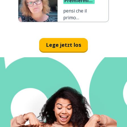
Premierminister
zuverlässig
pensi che il
ist?
primo
ministro sia
affidabile?
Lege jetzt los