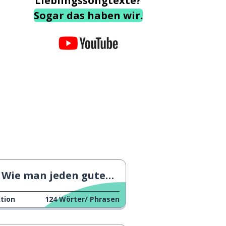
Lieblingssongtexte?
Sogar das haben wir.
Wie man jeden guten Vorsatz erreicht
tion
124
Wörter/ Phrasen