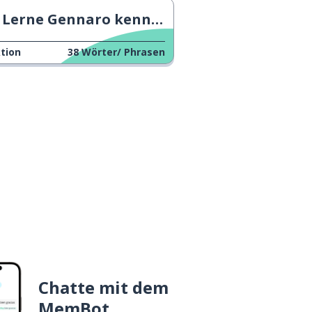
Lerne Gennaro kennen!
tion
38
Wörter/ Phrasen
Chatte mit dem
MemBot