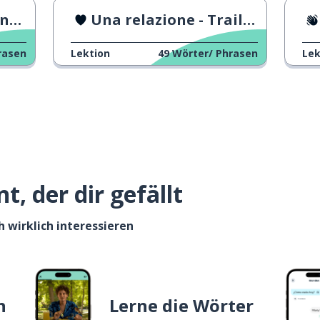
sh
Una relazione - Trailer
rasen
Lektion
49
Wörter/ Phrasen
Lek
, der dir gefällt
h wirklich interessieren
n
Lerne die Wörter