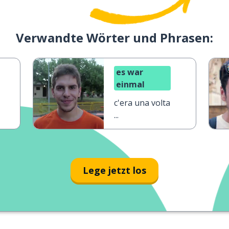
Verwandte Wörter und Phrasen:
es war
einmal
c'era una volta
...
Lege jetzt los