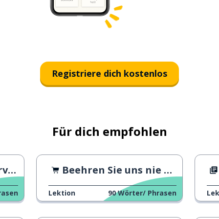
Registriere dich kostenlos
Für dich empfohlen
 2
Beehren Sie uns nie wieder
rasen
Lektion
90
Wörter/ Phrasen
Lek