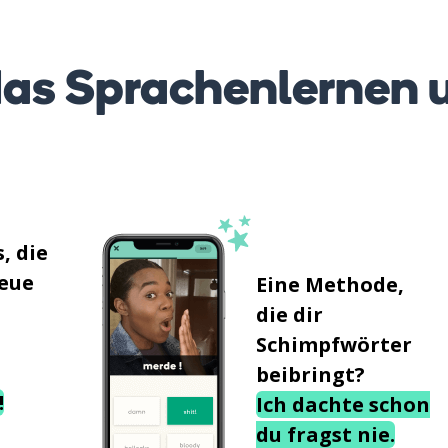
as Sprachenlernen 
, die
neue
Eine Methode,
die dir
Schimpfwörter
beibringt?
!
Ich dachte schon
du fragst nie.