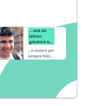
... und sie
lebten
glücklich bis
an ihr
... e vissero per
Lebensende
sempre felici e
contenti