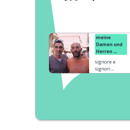
meine
Damen und
Herren ...
signore e
signori ...