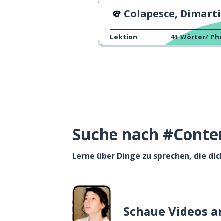
Colapesce, Dimartino - Spla
Lektion
41
Wörter/ Ph
Suche nach #Content
Lerne über Dinge zu sprechen, die dic
Schaue Videos a