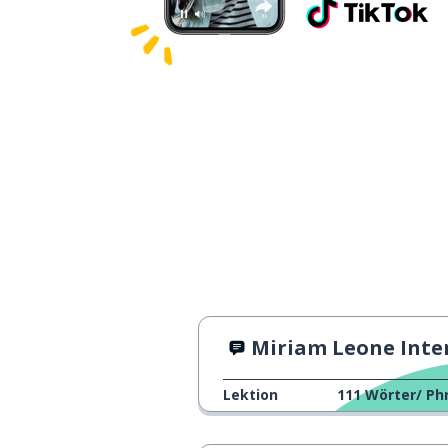
Miriam Leone Interview
Lektion
111
Wörter/ Ph