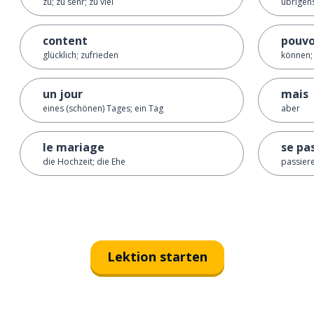
zu; zu sehr; zu viel
übrigens 
content
pouvo
glücklich; zufrieden
können;
un jour
mais
eines (schönen) Tages; ein Tag
aber
le mariage
se pa
die Hochzeit; die Ehe
passier
Lektion starten