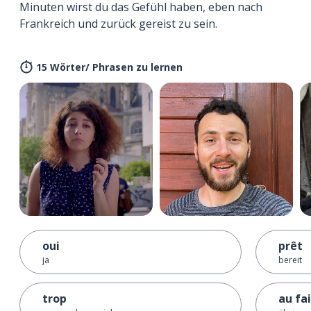
Minuten wirst du das Gefühl haben, eben nach
Frankreich und zurück gereist zu sein.
15 Wörter/ Phrasen zu lernen
oui
prêt
ja
bereit
trop
au fait