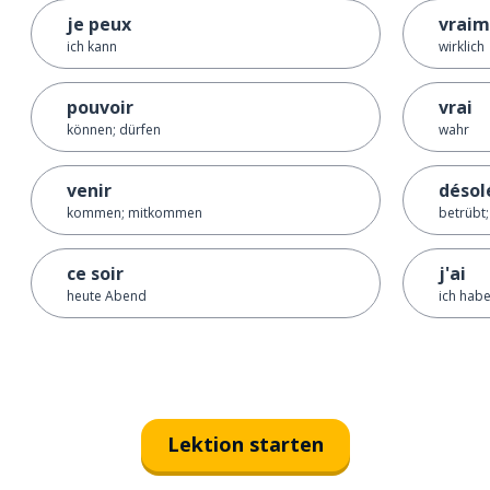
je peux
vraim
ich kann
wirklich
pouvoir
vrai
können; dürfen
wahr
venir
désol
kommen; mitkommen
betrübt;
ce soir
j'ai
heute Abend
ich hab
Lektion starten