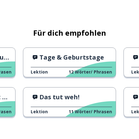
Für dich empfohlen
zt
Tage & Geburtstage
rasen
Lektion
12
Wörter/ Phrasen
Lek
!
Das tut weh!
rasen
Lektion
11
Wörter/ Phrasen
Lek