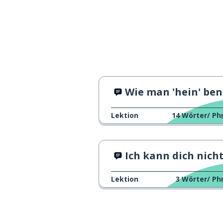
Wie man 'hein' benut
Lektion
14
Wörter/ Ph
Ich kann dich nicht hören
Lektion
3
Wörter/ Ph