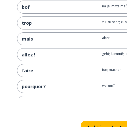
na ja; mittelmä
bof
zu; zu sehr; zu v
trop
aber
mais
geht; kommt!; lo
allez !
tun; machen
faire
warum?
pourquoi ?
nimm mich mal 
fais-moi un câlin