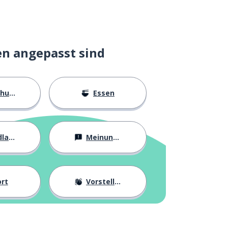
en angepasst sind
ngen
Essen
agen
Meinungen
rt
Vorstellung