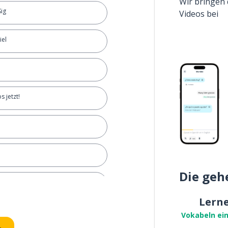
Wir bringen 
ßig
Videos bei
iel
s jetzt!
Die geh
in die Arme
Lern
Vokabeln ei