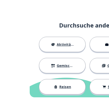
Durchsuche ander
Aktivitäten
Gemischtes
G
Reisen