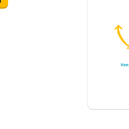
n
Von