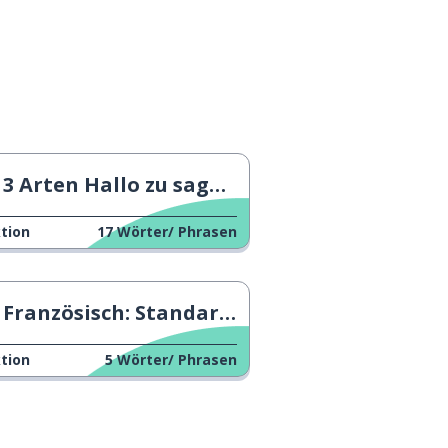
3 Arten Hallo zu sagen 3
tion
17
Wörter/ Phrasen
Französisch: Standard vs Slang 3
tion
5
Wörter/ Phrasen