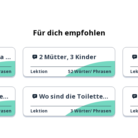
Für dich empfohlen
 1?
2 Mütter, 3 Kinder
rasen
Lektion
52
Wörter/ Phrasen
Lek
 1
Wo sind die Toiletten? 2
rasen
Lektion
3
Wörter/ Phrasen
Lek