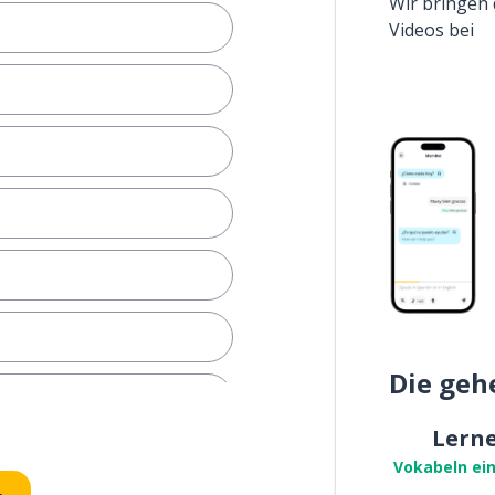
Wir bringen 
Videos bei
Die geh
 Ding
Lern
Vokabeln ei