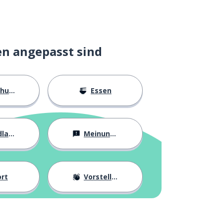
en angepasst sind
ngen
Essen
agen
Meinungen
rt
Vorstellung