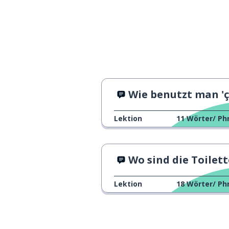
Wie benutzt man 'ça te plait ?'
Lektion
11
Wörter/ Ph
Wo sind die Toiletten?
Lektion
18
Wörter/ Ph