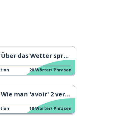
Über das Wetter sprechen 2
tion
20
Wörter/ Phrasen
Wie man 'avoir' 2 verwendet
tion
18
Wörter/ Phrasen