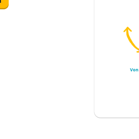
n
Von
s jetzt!