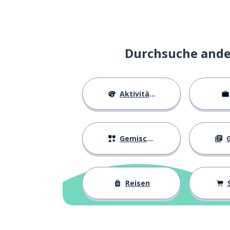
Durchsuche ander
Aktivitäten
Gemischtes
G
Reisen