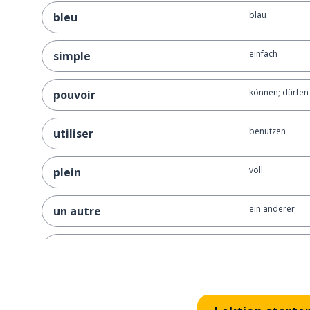
blau
bleu
einfach
simple
können; dürfen
pouvoir
benutzen
utiliser
voll
plein
ein anderer
un autre
eine Sache; ein
une chose
zum Beispiel
par exemple