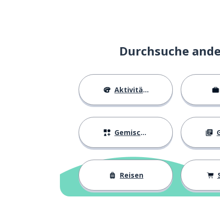
beinhalten; umf
to involve
Politik; Strateg
a policy
Durchsuche ander
der Feminismu
the feminism
Aktivitäten
ein Synonym
a synonym
sexualisieren
to sexualise
Gemischtes
G
identifizieren
to identify
Reisen
ein Gegenstück
a counterpart