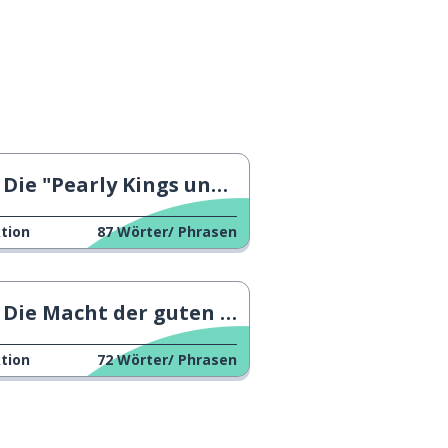
Die "Pearly Kings und Queens"
tion
87
Wörter/ Phrasen
Die Macht der guten Tat
tion
72
Wörter/ Phrasen