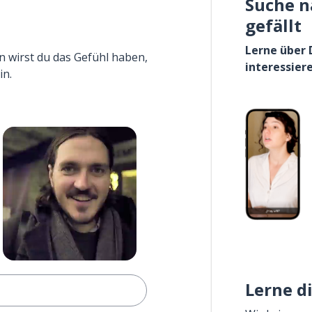
Suche n
gefällt
Lerne über 
n wirst du das Gefühl haben,
interessier
in.
Lerne d