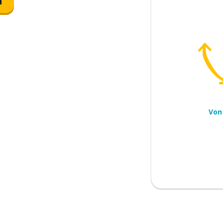
n
uf
 bestimmt
Von
ftauchen
m Stande; nicht in der Lage