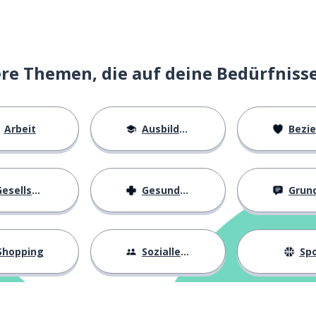
assen; betreffen
ie; Grundsatz
e Themen, die auf deine Bedürfniss
s
Arbeit
Ausbildung
Beziehu
esellschaft
Gesundheit
Grundl
Shopping
Sozialleben
Spo