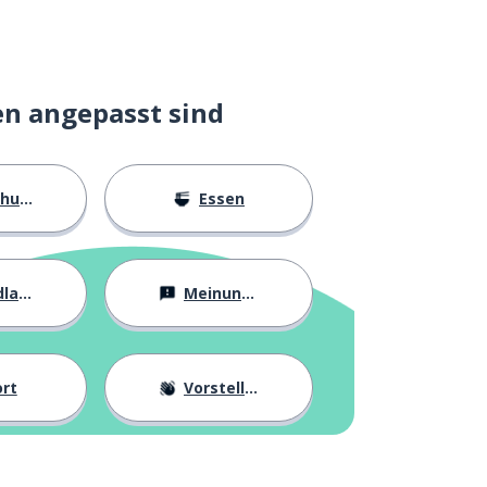
en angepasst sind
ngen
Essen
agen
Meinungen
rt
Vorstellung