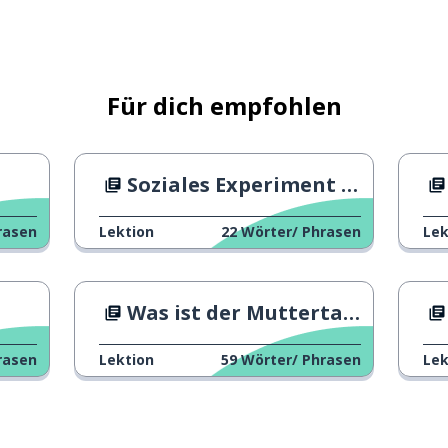
Für dich empfohlen
ne Feministin
Soziales Experiment zum Thema Freundlichkeit
ie
rasen
Lektion
22
Wörter/ Phrasen
Lek
Was ist der Muttertag?
angenehm
rasen
Lektion
59
Wörter/ Phrasen
Lek
ung