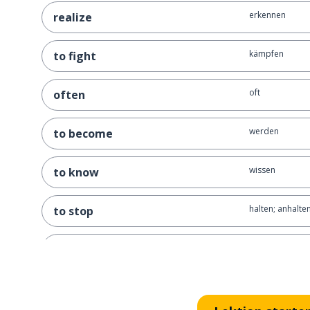
erkennen
realize
kämpfen
to fight
oft
often
werden
to become
wissen
to know
halten; anhalte
to stop
anfangen; start
to start
eine Frage
a question