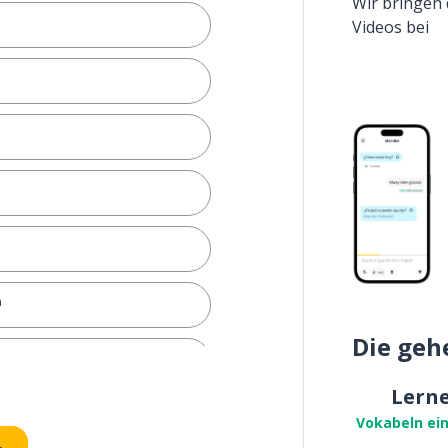
Wir bringen 
Videos bei
n
Die geh
en
Lern
Vokabeln ei