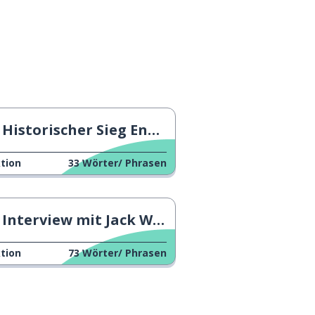
Historischer Sieg Englands im Basketball
tion
33
Wörter/ Phrasen
Interview mit Jack Willis
tion
73
Wörter/ Phrasen