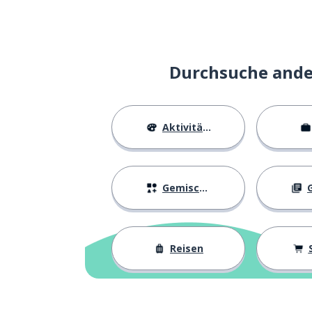
Durchsuche ander
Aktivitäten
Gemischtes
G
Reisen