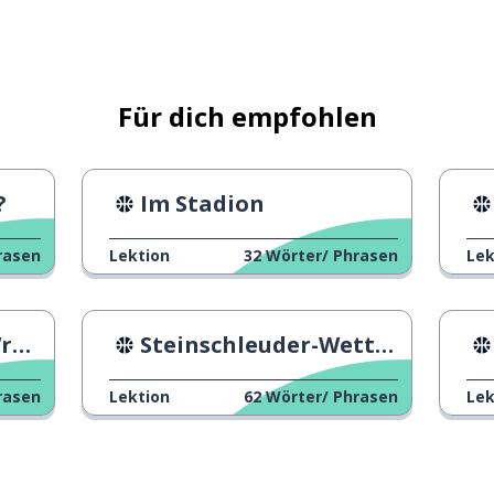
m bist du?
Für dich empfohlen
?
Im Stadion
rasen
Lektion
32
Wörter/ Phrasen
Lek
FC
Steinschleuder-Wettbewerb
rasen
Lektion
62
Wörter/ Phrasen
Lek