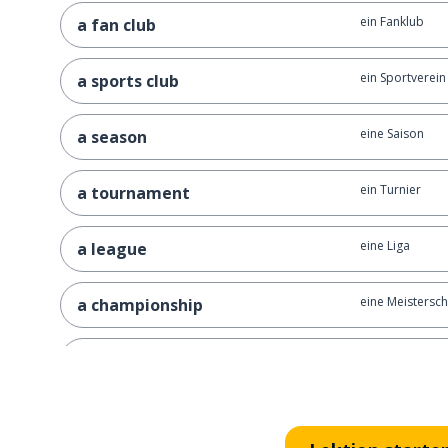
ein Fanklub
a fan club
ein Sportverein
a sports club
eine Saison
a season
ein Turnier
a tournament
eine Liga
a league
eine Meistersch
a championship
anfangen; begi
to begin
enden; beende
to finish