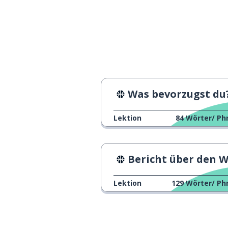
für welches Tea
which team do you support?
Was bevorzugst du
Lektion
84
Wörter/ Ph
Bericht über den Wrexham A
Lektion
129
Wörter/ Ph