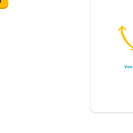
n
pielen; ziehen; zeichnen
nfeuern
t immer im August an
Von
Mitglied im Fanklub werden
s Match gewinnen, gewinnen sie
e fast gewonnen!