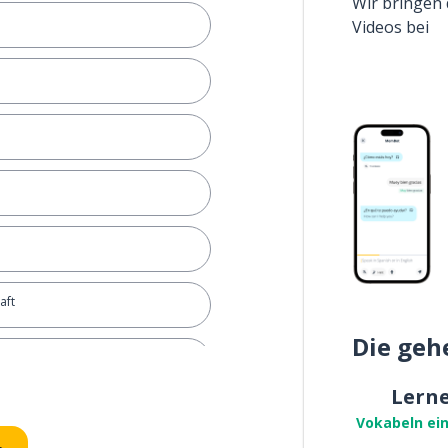
Wir bringen 
Videos bei
aft
Die geh
nnen
Lern
n
Vokabeln ei