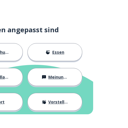
en angepasst sind
ngen
Essen
agen
Meinungen
rt
Vorstellung