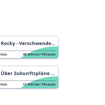
Rocky - Verschwendetes Talent
tion
40
Wörter/ Phrasen
Über Zukunftspläne sprechen
tion
13
Wörter/ Phrasen