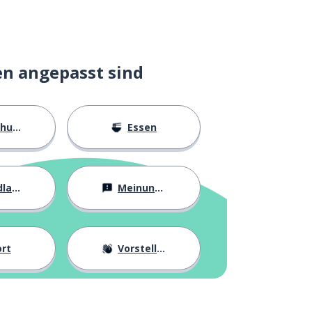
en angepasst sind
ngen
Essen
agen
Meinungen
rt
Vorstellung