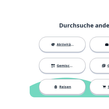
ein Engel
an angel
küssen
to kiss
Durchsuche ander
eine Angelegenh
a matter
Aktivitäten
zerlegen; abba
to dismantle
besitzen
to own
Gemischtes
G
ein Universum
a universe
Reisen
fühlen
to feel
eine Grenze
a border