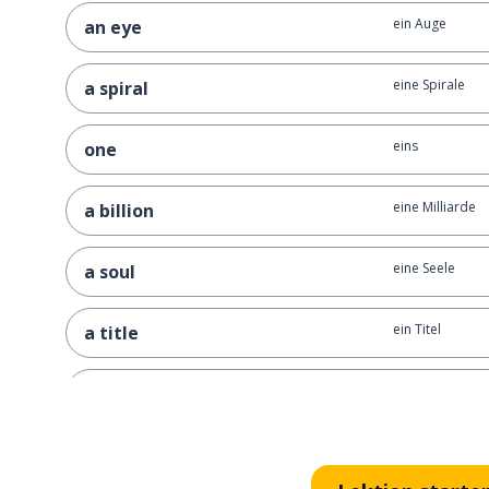
ein Auge
an eye
eine Spirale
a spiral
eins
one
eine Milliarde
a billion
eine Seele
a soul
ein Titel
a title
absteigen
to descend
die Erde
the earth