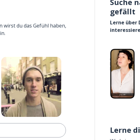
Suche n
gefällt
Lerne über 
n wirst du das Gefühl haben,
interessier
in.
Lerne d