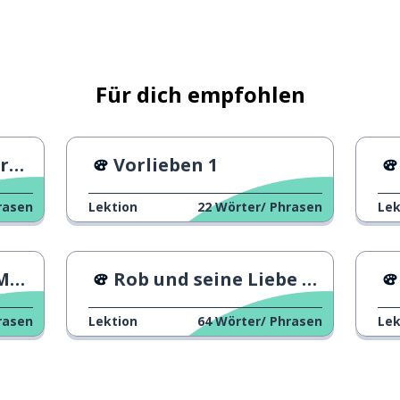
Für dich empfohlen
er
Vorlieben 1
rasen
Lektion
22
Wörter/ Phrasen
Lek
um
Rob und seine Liebe zur Natur
echen
rasen
Lektion
64
Wörter/ Phrasen
Lek