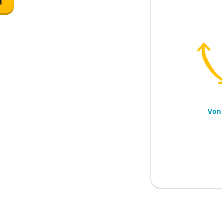
n
sschütten
Von
hkeit