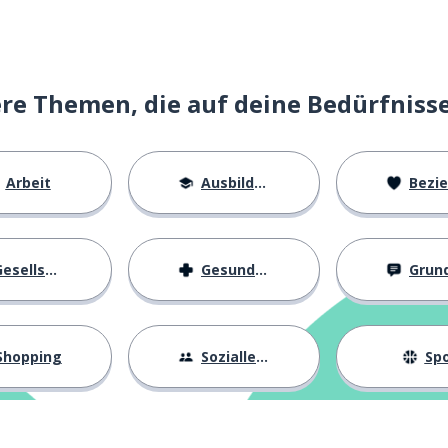
e Themen, die auf deine Bedürfniss
eit; eine Sache; eine Frage
Arbeit
Ausbildung
Beziehu
uen
esellschaft
Gesundheit
Grundl
Shopping
Sozialleben
Spo