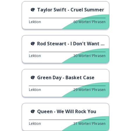
Taylor Swift - Cruel Summer
Lektion
60
Wörter/ Phrasen
Rod Stewart - I Don't Want to Talk About it
Lektion
30
Wörter/ Phrasen
Green Day - Basket Case
Lektion
29
Wörter/ Phrasen
Queen - We Will Rock You
Lektion
31
Wörter/ Phrasen