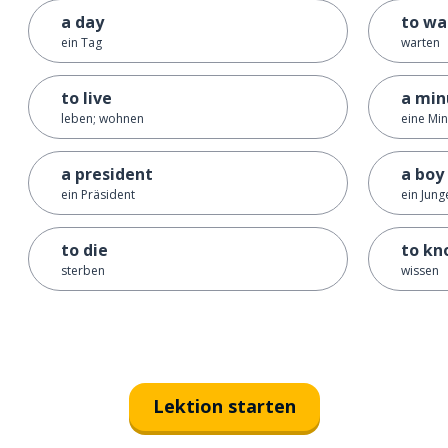
a day
to wa
ein Tag
warten
to live
a min
leben; wohnen
eine Mi
a president
a boy
ein Präsident
ein Jung
to die
to k
sterben
wissen
Lektion starten