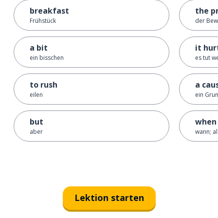
breakfast
the p
Frühstück
der Bew
a bit
it hur
ein bisschen
es tut w
to rush
a cau
eilen
ein Grun
but
when
aber
wann; al
Lektion starten