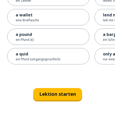
ein Zehner
leihen; 
a wallet
lend 
eine Brieftasche
leih mir
a pound
a bar
ein Pfund (£)
ein Sch
a quid
only 
ein Pfund (umgangssprachlich)
nur eine
Lektion starten