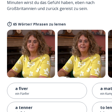
Minuten wirst du das Gefühl haben, eben nach
Großbritannien und zurück gereist zu sein.
65 Wörter/ Phrasen zu lernen
a fiver
a ma
ein Fünfer
ein Kum
a tenner
to le