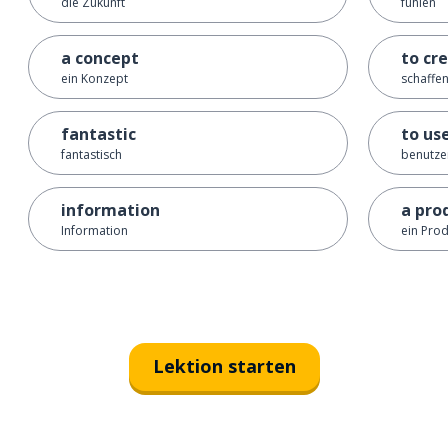
die Zukunft
fühlen
a concept
to cr
ein Konzept
schaffen
fantastic
to us
fantastisch
benutze
information
a pro
Information
ein Pro
Lektion starten