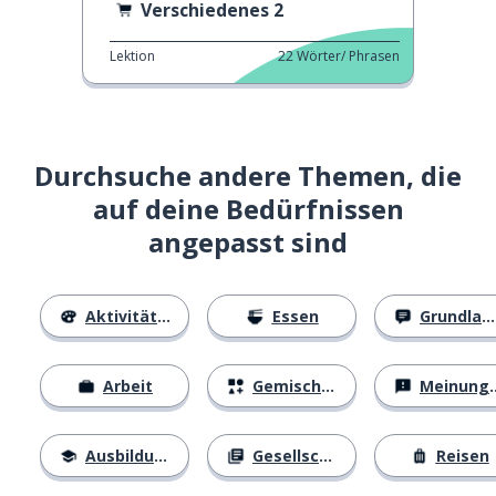
Verschiedenes 2
Lektion
22
Wörter/ Phrasen
Durchsuche andere Themen, die
auf deine Bedürfnissen
angepasst sind
Aktivitäten
Essen
Grundlagen
Arbeit
Gemischtes
Meinungen
Ausbildung
Gesellschaft
Reisen