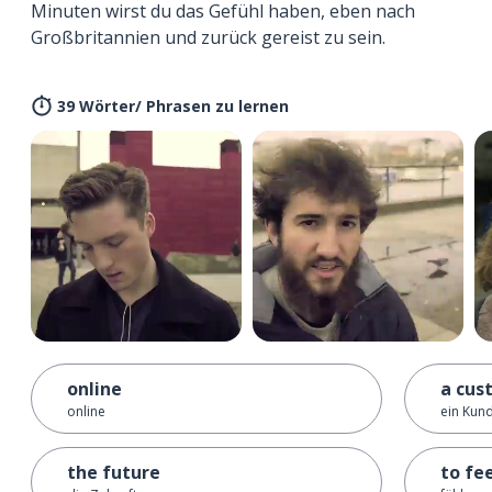
Minuten wirst du das Gefühl haben, eben nach
Großbritannien und zurück gereist zu sein.
39 Wörter/ Phrasen zu lernen
online
a cus
online
ein Kun
the future
to fe