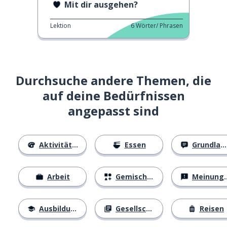
Mit dir ausgehen?
Lektion
6
Wörter/ Phrasen
Durchsuche andere Themen, die
auf deine Bedürfnissen
angepasst sind
Aktivitäten
Essen
Grundlagen
Arbeit
Gemischtes
Meinungen
Ausbildung
Gesellschaft
Reisen