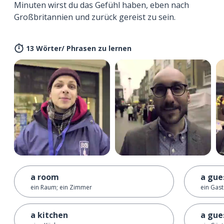
Minuten wirst du das Gefühl haben, eben nach
Großbritannien und zurück gereist zu sein.
13 Wörter/ Phrasen zu lernen
a room
a gue
ein Raum; ein Zimmer
ein Gast
a kitchen
a gue