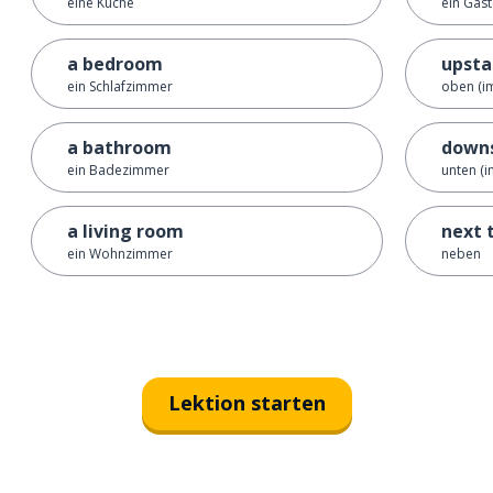
eine Küche
ein Gäs
a bedroom
upsta
ein Schlafzimmer
oben (i
a bathroom
downs
ein Badezimmer
unten (i
a living room
next 
ein Wohnzimmer
neben
Lektion starten