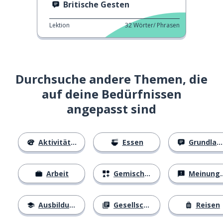
Britische Gesten
Lektion
32
Wörter/ Phrasen
Durchsuche andere Themen, die
auf deine Bedürfnissen
angepasst sind
Aktivitäten
Essen
Grundlagen
Arbeit
Gemischtes
Meinungen
Ausbildung
Gesellschaft
Reisen