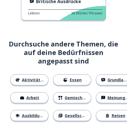
Britische Ausdrücke
Lektion
38
Wörter/ Phrasen
Durchsuche andere Themen, die
auf deine Bedürfnissen
angepasst sind
Aktivitäten
Essen
Grundlagen
Arbeit
Gemischtes
Meinungen
Ausbildung
Gesellschaft
Reisen