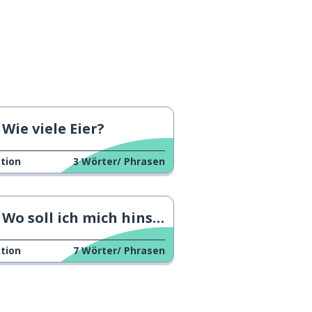
Wie viele Eier?
tion
3
Wörter/ Phrasen
Wo soll ich mich hinsetzen?
tion
7
Wörter/ Phrasen