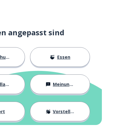
en angepasst sind
ngen
Essen
agen
Meinungen
rt
Vorstellung