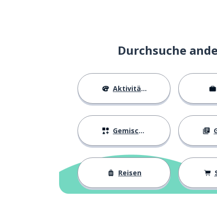
Durchsuche ander
Aktivitäten
Gemischtes
G
Reisen