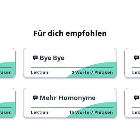
Für dich empfohlen
Bye Bye
rasen
Lektion
2
Wörter/ Phrasen
Lek
Mehr Homonyme
rasen
Lektion
15
Wörter/ Phrasen
Lek