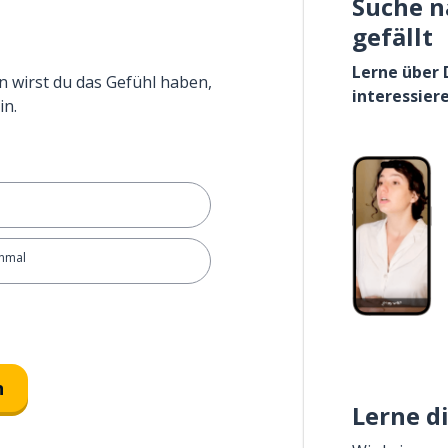
Suche n
gefällt
Lerne über 
n wirst du das Gefühl haben,
interessier
in.
inmal
n
Lerne d