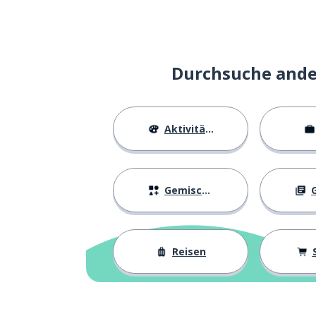
Durchsuche ander
Aktivitäten
Gemischtes
G
Reisen