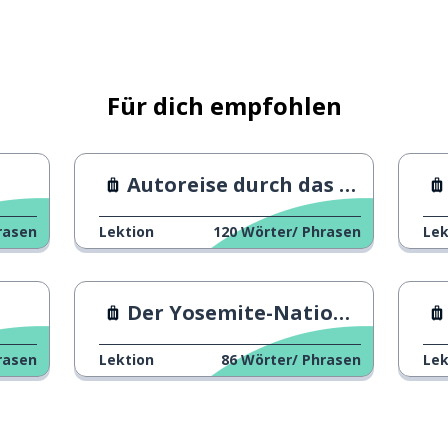
Für dich empfohlen
Autoreise durch das ganze Land
rasen
Lektion
120
Wörter/ Phrasen
Lek
Der Yosemite-Nationalpark
rasen
Lektion
86
Wörter/ Phrasen
Lek