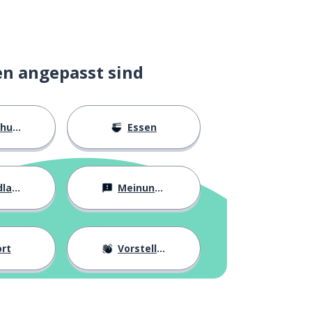
en angepasst sind
ngen
Essen
agen
Meinungen
rt
Vorstellung