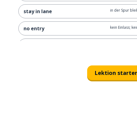
in der Spur ble
stay in lane
kein Einlass; ke
no entry
keine unerlaubt
no unauthorized traffic
berechtigte Fah
authorized vehicles only
Lektion starte
Achtung Bauste
road works ahead
reservierter Pa
reserved parking
Rauchen verbo
no smoking
Ruhewagen (im
quiet car