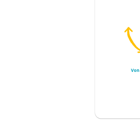
tausstieg
 geschlossen halten
en)
ren)
Von