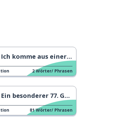
Ich komme aus einer Kleinstadt
tion
2
Wörter/ Phrasen
Ein besonderer 77. Geburtstag
tion
81
Wörter/ Phrasen