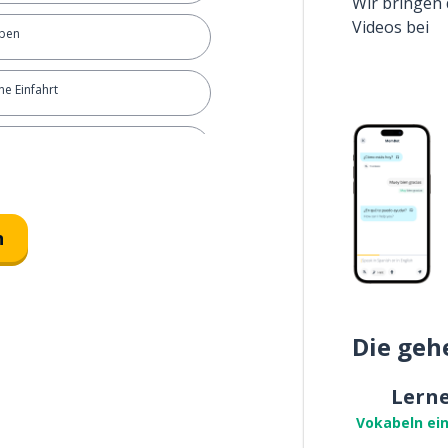
Wir bringen 
Videos bei
iben
ine Einfahrt
e Zufahrt
rzeuge frei
n
lle
rkplatz
Die geh
ten
Lern
Vokabeln ei
 Zug)