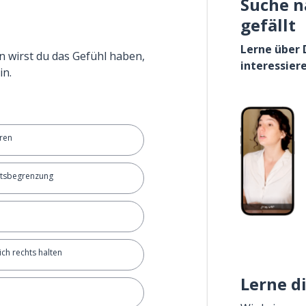
Suche n
gefällt
Lerne über 
n wirst du das Gefühl haben,
interessier
in.
ren
itsbegrenzung
ich rechts halten
Lerne d