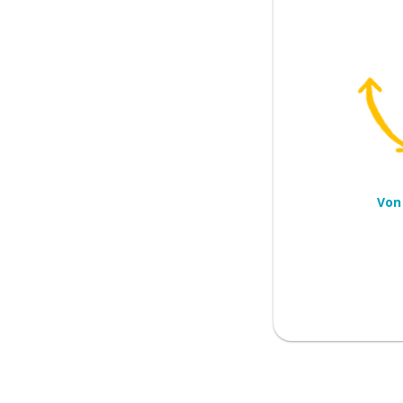
n Händen)
n
wählen
für ... entscheiden
Von
 herauspicken
stlich