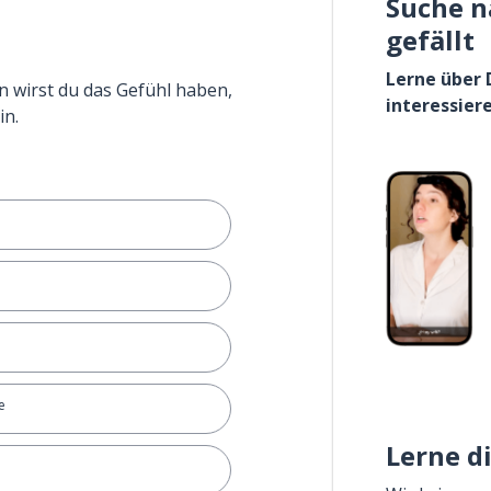
Suche n
gefällt
Lerne über 
n wirst du das Gefühl haben,
interessier
in.
e
Lerne d