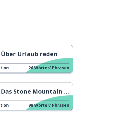
Über Urlaub reden
tion
26
Wörter/ Phrasen
Das Stone Mountain Camp
tion
98
Wörter/ Phrasen