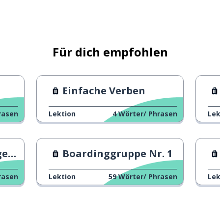
ben
Für dich empfohlen
Einfache Verben
rasen
Lektion
4
Wörter/ Phrasen
Lek
schen
 1
Boardinggruppe Nr. 1
rasen
Lektion
59
Wörter/ Phrasen
Lek