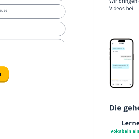
Wir bringen 
Videos bei
pause
llen
n
Die geh
Lern
Vokabeln ei
ingen; mitnehmen