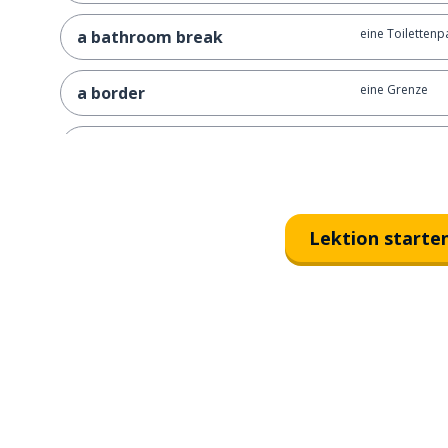
eine Toiletten
a bathroom break
eine Grenze
a border
fallen lassen; fa
to drop
lächeln
to smile
Lektion starte
lachen
to laugh
weinen
to cry
vorbereiten
to prepare
bringen; mitbr
to bring