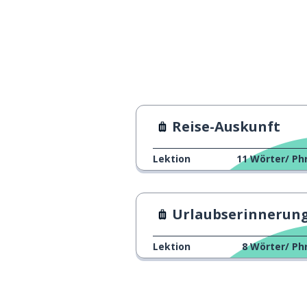
Todesangst ha
scared to death
schlafend
asleep
wach
awake
Reise-Auskunft
plötzlich
suddenly
Lektion
11
Wörter/ Ph
ein kleines bis
a little bit
Urlaubserinnerungen
Lektion
8
Wörter/ Ph