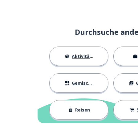
Durchsuche ander
Aktivitäten
Gemischtes
G
Reisen