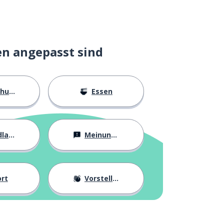
en angepasst sind
ngen
Essen
agen
Meinungen
rt
Vorstellung