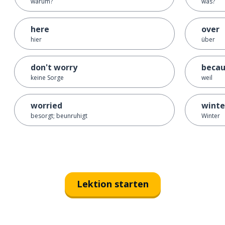
warum?
was?
here
over
hier
über
don't worry
beca
keine Sorge
weil
worried
winte
besorgt; beunruhigt
Winter
Lektion starten