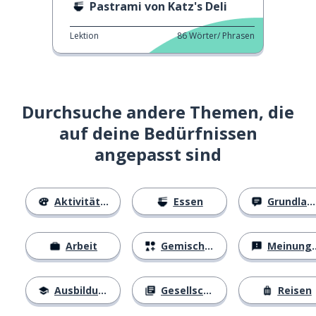
Pastrami von Katz's Deli
Lektion
86
Wörter/ Phrasen
Durchsuche andere Themen, die
auf deine Bedürfnissen
angepasst sind
Aktivitäten
Essen
Grundlagen
Arbeit
Gemischtes
Meinungen
Ausbildung
Gesellschaft
Reisen