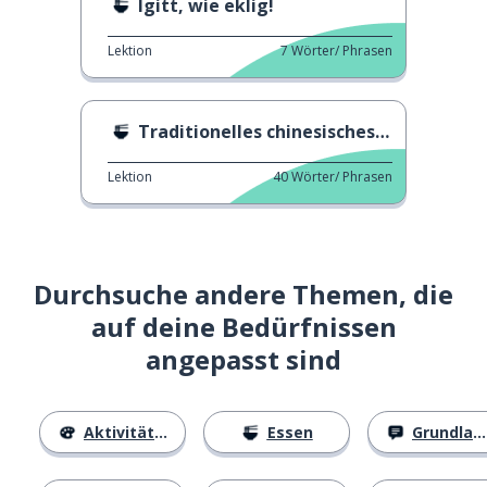
Igitt, wie eklig!
Lektion
7
Wörter/ Phrasen
Traditionelles chinesisches Neujahrsessen 5
Lektion
40
Wörter/ Phrasen
Durchsuche andere Themen, die
auf deine Bedürfnissen
angepasst sind
Aktivitäten
Essen
Grundlagen