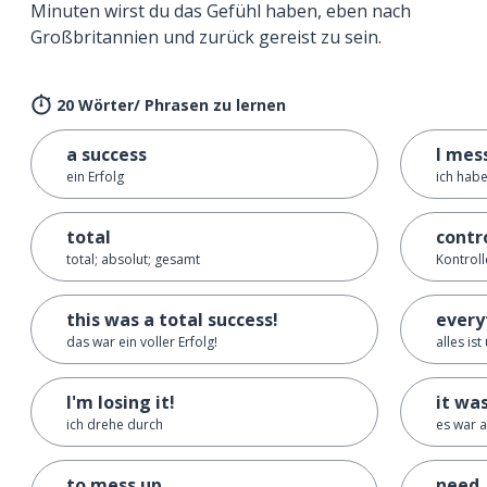
Minuten wirst du das Gefühl haben, eben nach
Großbritannien und zurück gereist zu sein.
20 Wörter/ Phrasen zu lernen
a success
I mes
ein Erfolg
ich habe
total
contr
total; absolut; gesamt
Kontroll
this was a total success!
every
das war ein voller Erfolg!
alles ist
I'm losing it!
it wa
ich drehe durch
es war a
to mess up
need