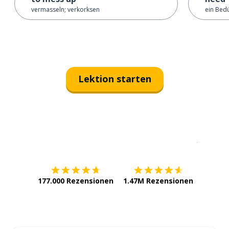
vermasseln; verkorksen
ein Bedü
Lektion starten
Erhältlich im
App Store
jetzt bei
177.000 Rezensionen
1.47M Rezensionen