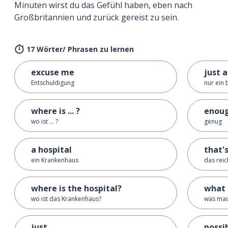
Minuten wirst du das Gefühl haben, eben nach
Großbritannien und zurück gereist zu sein.
17 Wörter/ Phrasen zu lernen
excuse me
just a
Entschuldigung
nur ein 
where is ... ?
enou
wo ist ... ?
genug
a hospital
that'
ein Krankenhaus
das reic
where is the hospital?
what 
wo ist das Krankenhaus?
was mac
just
possi