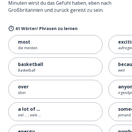
Minuten wirst du das Gefühl haben, eben nach
Großbritannien und zurück gereist zu sein.
41 Wörter/ Phrasen zu lernen
most
excit
die meisten
aufrege
basketball
beca
Basketball
weil
over
anyo
über
irgendj
a lot of ...
some
viel ... ; viele ...
jemand
energy
nowh