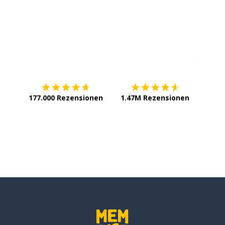
Erhältlich im
App Store
jetzt bei
177.000 Rezensionen
1.47M Rezensionen
ch