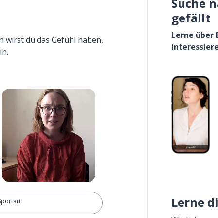
Suche n
gefällt
Lerne über 
n wirst du das Gefühl haben,
interessier
in.
Lerne d
Sportart