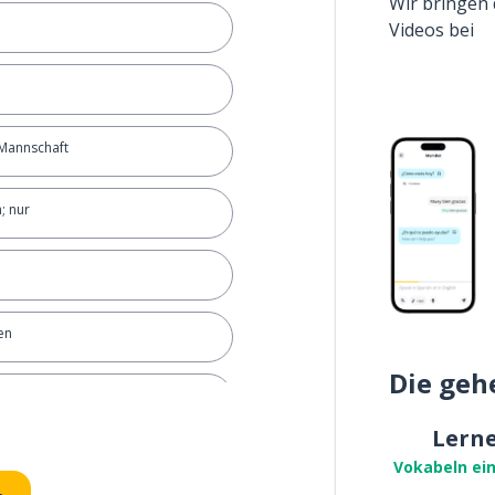
Wir bringen 
Videos bei
 Mannschaft
; nur
en
Die geh
Lern
tsächlich
Vokabeln ei