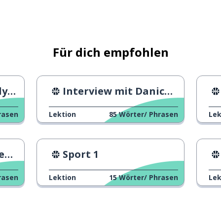
Für dich empfohlen
aris
Interview mit Danica Patrick
ehen
rasen
Lektion
85
Wörter/ Phrasen
Lek
SA
Sport 1
rasen
Lektion
15
Wörter/ Phrasen
Lek