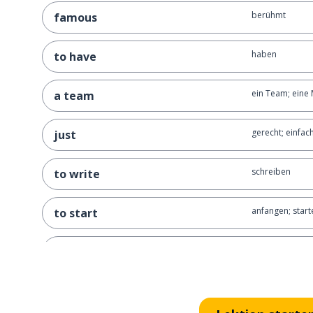
berühmt
famous
haben
to have
ein Team; eine
a team
gerecht; einfach
just
schreiben
to write
anfangen; start
to start
jede; jedes; alle
all
vor allem; haup
mainly