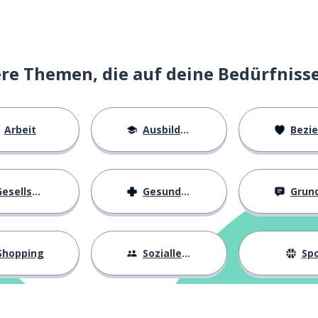
e Themen, die auf deine Bedürfniss
Arbeit
Ausbildung
Beziehu
st; dir selbst
esellschaft
Gesundheit
Grundl
Shopping
Sozialleben
Spo