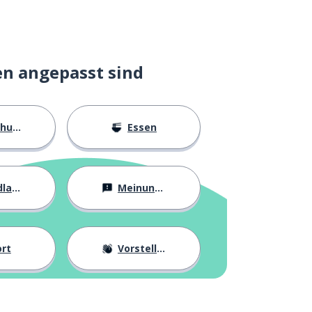
en angepasst sind
ngen
Essen
agen
Meinungen
rt
Vorstellung