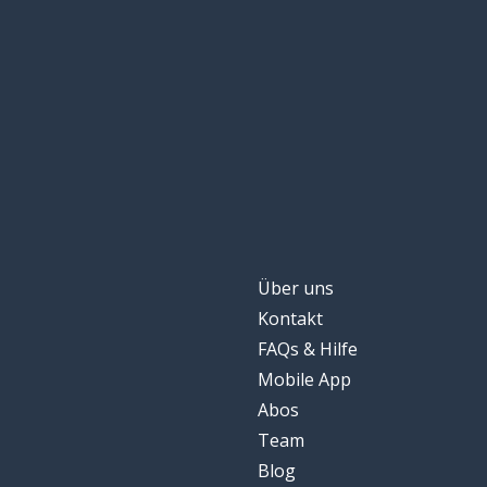
schwarz
black
unterschiedlich
diverse
seit; weil
since
aber
but
die meisten
most
Über uns
Kontakt
lächerlich; lach
ridiculous
FAQs & Hilfe
Mobile App
auch
also
Abos
Team
Macht
power
Blog