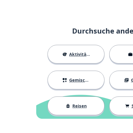
Sinn
sense
spielen
to play
Durchsuche ander
kann nicht
can't
Aktivitäten
selbst; dich selb
yourself
zu (sehr)
too
Gemischtes
G
ernsthaft?
seriously?
Reisen
herum; umher
around
Leute
people