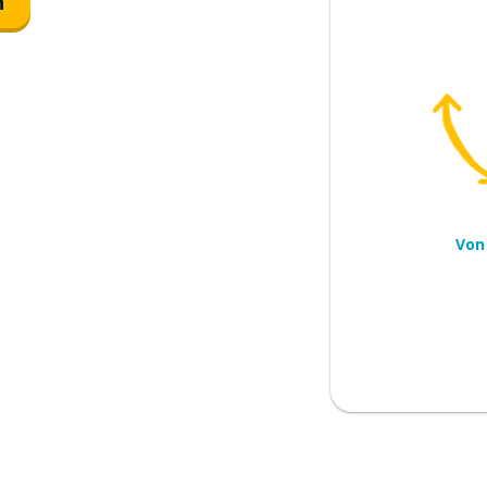
n
en
Von
rden