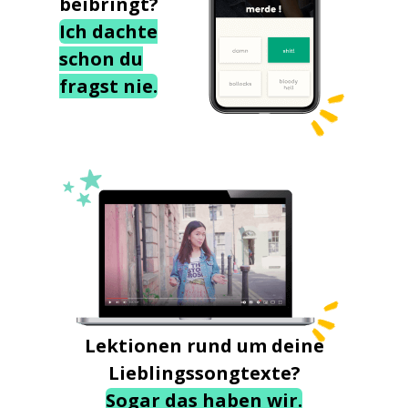
beibringt?
Ich dachte
schon du
fragst nie.
Lektionen rund um deine
Lieblingssongtexte?
Sogar das haben wir.