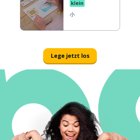
klein
小
Lege jetzt los